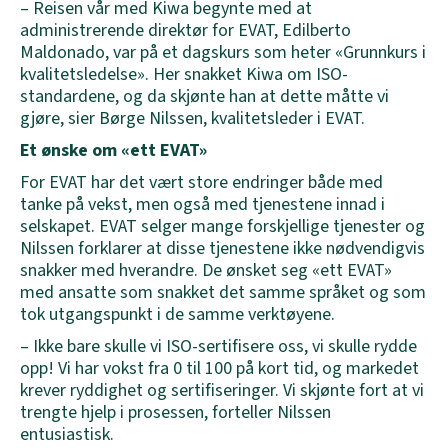
– Reisen vår med Kiwa begynte med at
administrerende direktør for EVAT, Edilberto
Maldonado, var på et dagskurs som heter «Grunnkurs i
kvalitetsledelse». Her snakket Kiwa om ISO-
standardene, og da skjønte han at dette måtte vi
gjøre, sier Børge Nilssen, kvalitetsleder i EVAT.
Et ønske om «ett EVAT»
For EVAT har det vært store endringer både med
tanke på vekst, men også med tjenestene innad i
selskapet. EVAT selger mange forskjellige tjenester og
Nilssen forklarer at disse tjenestene ikke nødvendigvis
snakker med hverandre. De ønsket seg «ett EVAT»
med ansatte som snakket det samme språket og som
tok utgangspunkt i de samme verktøyene.
– Ikke bare skulle vi ISO-sertifisere oss, vi skulle rydde
opp! Vi har vokst fra 0 til 100 på kort tid, og markedet
krever ryddighet og sertifiseringer. Vi skjønte fort at vi
trengte hjelp i prosessen, forteller Nilssen
entusiastisk.