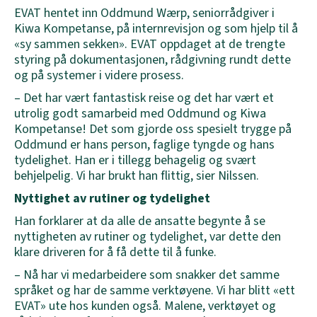
EVAT hentet inn Oddmund Wærp, seniorrådgiver i
Kiwa Kompetanse, på internrevisjon og som hjelp til å
«sy sammen sekken». EVAT oppdaget at de trengte
styring på dokumentasjonen, rådgivning rundt dette
og på systemer i videre prosess.
– Det har vært fantastisk reise og det har vært et
utrolig godt samarbeid med Oddmund og Kiwa
Kompetanse! Det som gjorde oss spesielt trygge på
Oddmund er hans person, faglige tyngde og hans
tydelighet. Han er i tillegg behagelig og svært
behjelpelig. Vi har brukt han flittig, sier Nilssen.
Nyttighet av rutiner og tydelighet
Han forklarer at da alle de ansatte begynte å se
nyttigheten av rutiner og tydelighet, var dette den
klare driveren for å få dette til å funke.
– Nå har vi medarbeidere som snakker det samme
språket og har de samme verktøyene. Vi har blitt «ett
EVAT» ute hos kunden også. Malene, verktøyet og