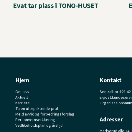
Evat tar plass i TONO-HUSET
E
Hjem
Kontakt
Om oss
Sentralbord:
21 42
Aktuelt
E-post:
kundeserv
Karriere
Organisasjonsnu
Ta en uforpliktende prat
Meld avvik og forbedringsforslag
Adresser
Personvernserklæring
Vedlikeholdsplan og årshjul
Madserud allè 34,