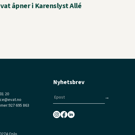
vat åpner i Karenslyst Allé
Nyhetsbrev
 01 20
ice@evat.no
mmer:
927 695 863
 0274 Oslo