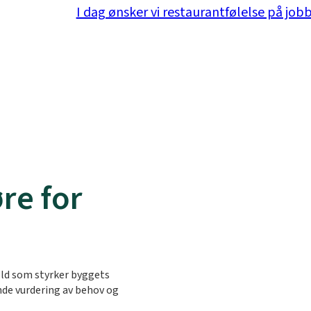
I dag ønsker vi restaurantfølelse på j
re for
old som styrker byggets
ende vurdering av behov og